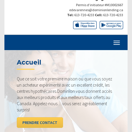
Permis d’initiateur #M10002667
edevarennes@dominionlending.ca
Tel:
613-720-4233
Cell:
613-720-4233
TAUX ACTU
 première maison ou que vous soyez
Nos taux sont toujours
menté avec un excellent crédit, les
fiers de pouvoir vous off
ires Dominion vous donnent accès
profitable. Jetez un co
its et aux meilleurs taux offerts au
la concurrence.
nous… vous serez agréablement
VOIR LES TAUX
TACT