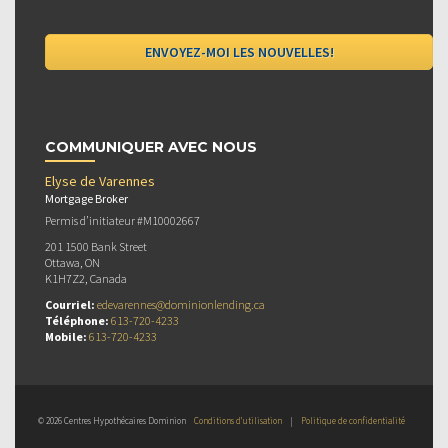
COMMUNIQUER AVEC NOUS
Elyse de Varennes
Mortgage Broker
Permis d’initiateur #M10002667
201 1500 Bank Street
Ottawa, ON
K1H7Z2, Canada
Courriel:
edevarennes@dominionlending.ca
Téléphone:
613-720-4233
Mobile:
613-720-4233
© 2026 Centres Hypothécaires Dominion
Conditions d’utilisation
|
Politique de confidentialité