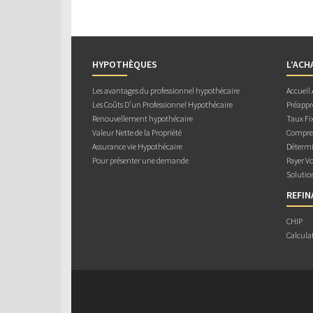
HYPOTHÈQUES
L’ACH
Les avantages du professionnel hypothécaire
Accueil
Les Coûts D’un Professionnel Hypothécaire
Préappr
Renouvellement hypothécaire
Taux Fix
Valeur Nette de la Propriété
Compren
Assurance vie Hypothécaire
Détermi
Pour présenter une demande
Payer V
Solutio
REFI
CHIP
Calcula