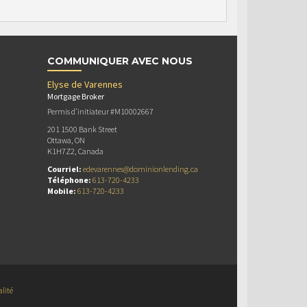
COMMUNIQUER AVEC NOUS
Elyse de Varennes
Mortgage Broker
Permis d’initiateur #M10002667
201 1500 Bank Street
Ottawa, ON
K1H7Z2, Canada
Courriel:
edevarennes@dominionlending.ca
Téléphone:
613-720-4233
Mobile:
613-720-4233
alité