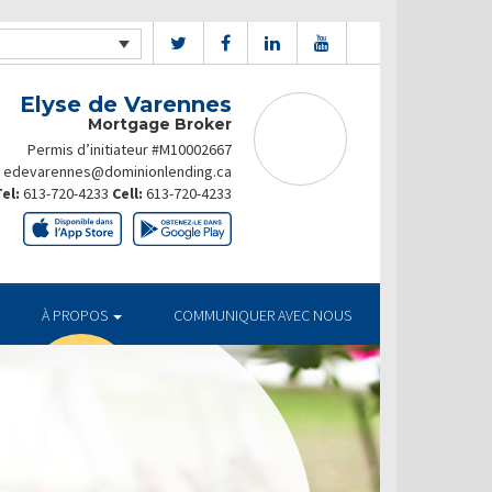
Elyse de Varennes
Mortgage Broker
Permis d’initiateur #M10002667
edevarennes@dominionlending.ca
el:
613-720-4233
Cell:
613-720-4233
À PROPOS
COMMUNIQUER AVEC NOUS