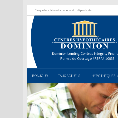
Chaque franchise est autonome et indépendante
Dominion Lending Centres Integrity Finan
Permis de Courtage #FSRA# 10933
BONJOUR
TAUX ACTUELS
HYPOTHÈQUES