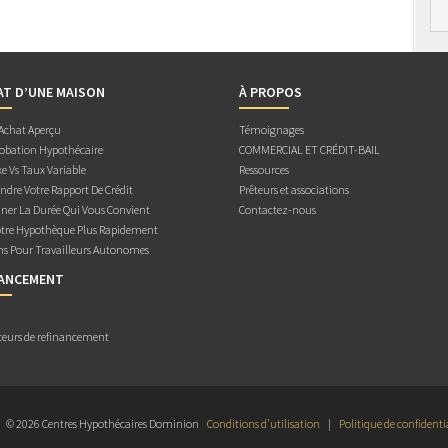
AT D’UNE MAISON
À PROPOS
 Achat Aperçu
Témoignages
obation Hypothécaire
COMMERCIAL ET CRÉDIT-BAIL
e Vs Taux Variable
Ressources
dre Votre Rapport De Crédit
Prêteurs et associations
ner La Durée Qui Vous Convient
Contactez-nous
otre Hypothèque Plus Rapidement
ns Pour Travailleurs Autonomes
NANCEMENT
teurs de refinancement
© 2026 Centres Hypothécaires Dominion
Conditions d’utilisation
|
Politique de confidenti