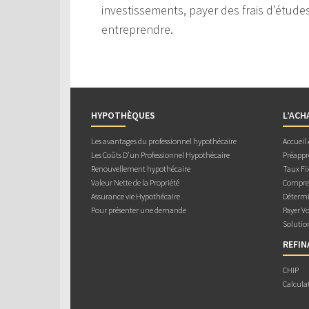
investissements, payer des frais d’étude
entreprendre.
HYPOTHÈQUES
L’ACH
Les avantages du professionnel hypothécaire
Accueil
Les Coûts D’un Professionnel Hypothécaire
Préappr
Renouvellement hypothécaire
Taux Fix
Valeur Nette de la Propriété
Compren
Assurance vie Hypothécaire
Détermi
Pour présenter une demande
Payer V
Solutio
REFI
CHIP
Calcula