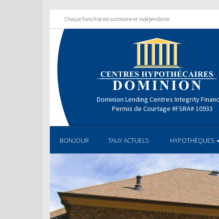
Chaque franchise est autonome et indépendante
Dominion Lending Centres Integrity Finan
Permis de Courtage #FSRA# 10933
BONJOUR
TAUX ACTUELS
HYPOTHÈQUES