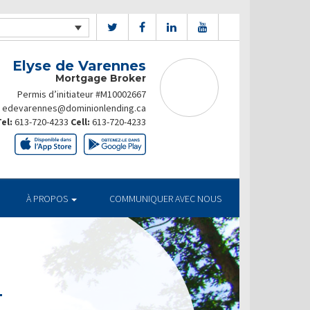
Elyse de Varennes
Mortgage Broker
Permis d’initiateur #M10002667
edevarennes@dominionlending.ca
el:
613-720-4233
Cell:
613-720-4233
À PROPOS
COMMUNIQUER AVEC NOUS
T