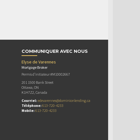
COMMUNIQUER AVEC NOUS
Elyse de Varennes
Mortgage Broker
Permis d’initiateur #M10002667
201 1500 Bank Street
Ottawa, ON
K1H7Z2, Canada
Courriel:
edevarennes@dominionlending.ca
Téléphone:
613-720-4233
Mobile:
613-720-4233