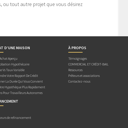
s, ou tout autre projet que vous désirez
AT D’UNE MAISON
À PROPOS
 Achat Aperçu
Témoignages
obation Hypothécaire
COMMERCIAL ET CRÉDIT-BAIL
e Vs Taux Variable
Ressources
dre Votre Rapport De Crédit
Prêteurs et associations
ner La Durée Qui Vous Convient
Contactez-nous
otre Hypothèque Plus Rapidement
ns Pour Travailleurs Autonomes
NANCEMENT
teurs de refinancement