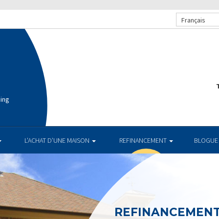
Français
T
cing
L’ACHAT D’UNE MAISON
REFINANCEMENT
BLOGUE
REFINANCEMEN